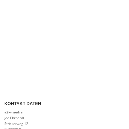
Nachname
E-Mail
*
Kommentar oder Nachricht
DSGVO-Einverständnis
*
Ich willige ein, dass diese Website meine übermittelten Informationen
speichert, sodass meine Anfrage beantwortet werden kann.
Absenden
KONTAKT-DATEN
a2k-media
Joe Ehrhardt
Strickerweg 12