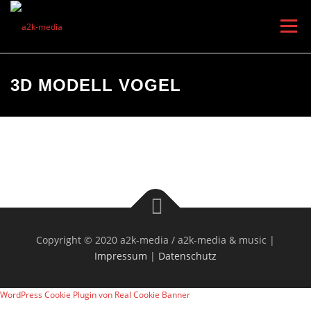
Menü
HOME
FOTOGRAFIE
VIDEOPRODUKTION
3D MODELL VOGEL
LUFTAUFNAHMEN
SCHULUNGEN
PRIVATSPHÄRE
Copyright © 2020 a2k-media / a2k-media & music |
Impressum
|
Datenschutz
WordPress Cookie Plugin von Real Cookie Banner